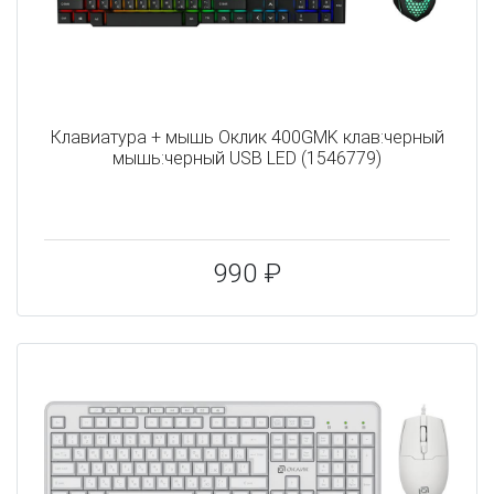
Клавиатура + мышь Оклик 400GMK клав:черный
мышь:черный USB LED (1546779)
990 ₽