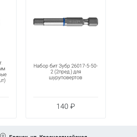
.
Набор бит Зубр 26017-5-50-
мм
2 (2пред.) для
вые
шуруповертов
шт)
140 ₽