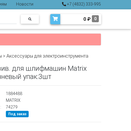
иям
Новости
+7 (4832) 333-995
0
₽
0
ы
>
Аксессуары для электроинструмента
зив. для шлифмашин Matrix
чневый упак:3шт
1884488
MATRIX
:
74279
Под заказ