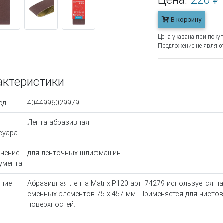
Цена:
220 ₽
В корзину
Цена указана при покуп
Предложение не являют
актеристики
од
4044996029979
Лента абразивная
суара
чение
для ленточных шлифмашин
умента
ние
Абразивная лента Matrix Р120 арт. 74279 используется
сменных элементов 75 х 457 мм. Применяется для чисто
поверхностей.