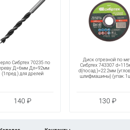
Диск отрезной по мет
ерло Сибртех 70235 по
Сибртех 743307 d=115
ереву Д=6мм Дл=92мм
d(посад.)=22.2мм (угло
(1пред.) для дрелей
шлифмашины) (упак.:1
140 ₽
130 ₽