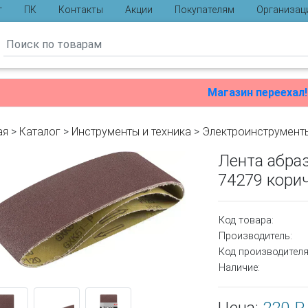
г
ПК
Контакты
Акции
Покупателям
Организац
ы
Магазин переехал!
ая
>
Каталог
>
Инструменты и техника
>
Электроинструмент
Лента абра
74279 кори
Код товара:
Производитель:
Код производителя
Наличие: