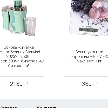
Соковыжималка
ентробежная Starwind
Весы кухонные
SJ2326 750Вт
электронные Vitek VT-8
.сок.:500мл. бирюзовый/
макс.вес:10кг
бирюзовый
2180 ₽
380 ₽