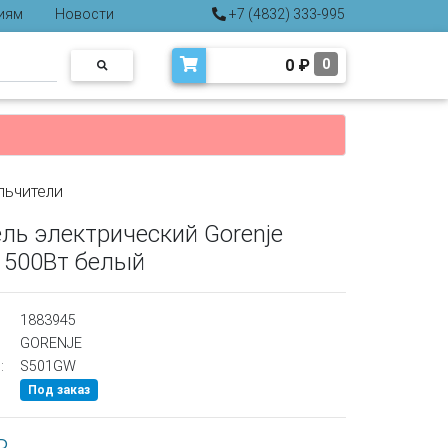
иям
Новости
+7 (4832) 333-995
0
₽
0
льчители
ль электрический Gorenje
 500Вт белый
1883945
GORENJE
:
S501GW
Под заказ