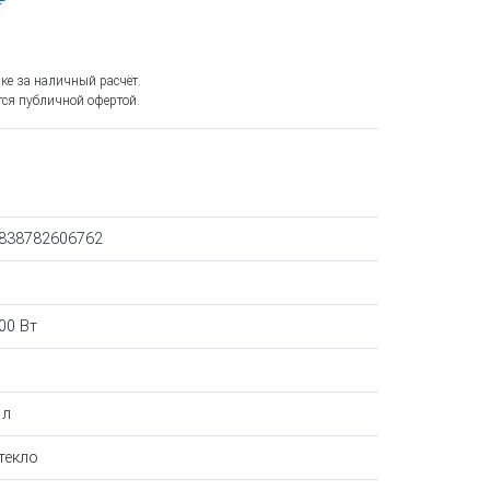
₽
ке за наличный расчёт.
ся публичной офертой.
838782606762
00 Вт
 л
текло