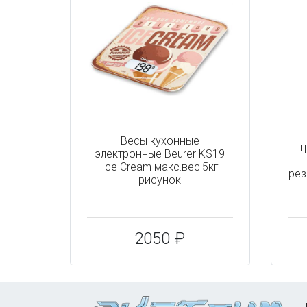
Весы кухонные
ц
электронные Beurer KS19
Ice Cream макс.вес:5кг
рез
рисунок
2050 ₽