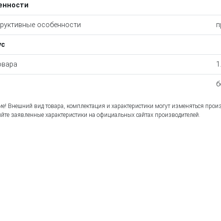
енности
руктивные особенности
п
ус
овара
1
б
е! Внешний вид товара, комплектация и характеристики могут изменяться прои
йте заявленные характеристики на официальных сайтах производителей.