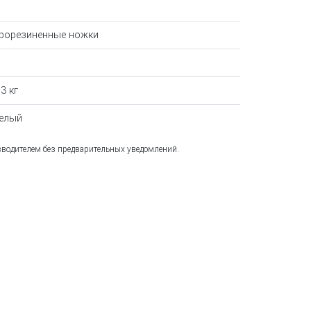
рорезиненные ножки
.3 кг
елый
зводителем без предварительных уведомлений.