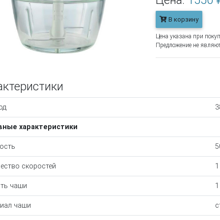
Цена:
1550 
В корзину
Цена указана при покуп
Предложение не являют
актеристики
од
3
вные характеристики
ость
5
ество скоростей
1
ть чаши
1
иал чаши
с