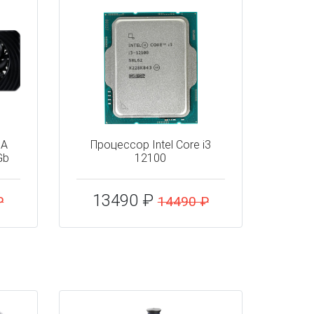
IA
Процессор Intel Core i3
Gb
12100
13490 ₽
₽
14490 ₽