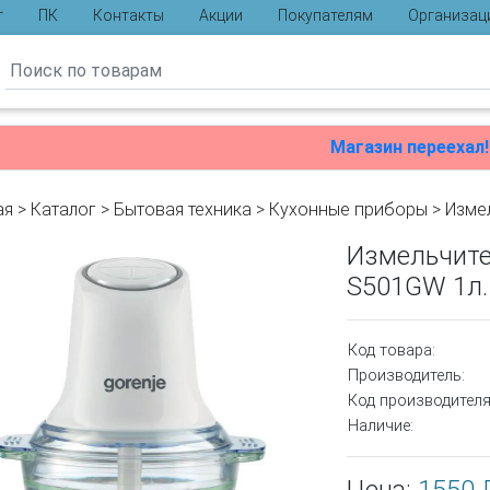
г
ПК
Контакты
Акции
Покупателям
Организац
ы
Магазин переехал!
ая
>
Каталог
>
Бытовая техника
>
Кухонные приборы
>
Изме
Измельчите
S501GW 1л.
Код товара:
Производитель:
Код производителя
Наличие: