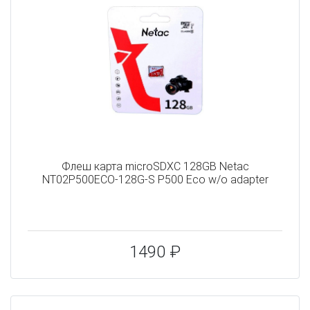
Флеш карта microSDXC 128GB Netac
NT02P500ECO-128G-S P500 Eco w/o adapter
1490 ₽