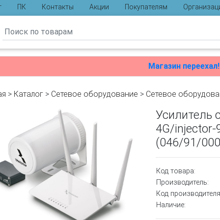
г
ПК
Контакты
Акции
Покупателям
Организац
ы
Магазин переехал!
ая
>
Каталог
>
Сетевое оборудование
>
Cетевое оборудова
Усилитель 
4G/injector
(046/91/00
Код товара:
Производитель:
Код производителя
Наличие: