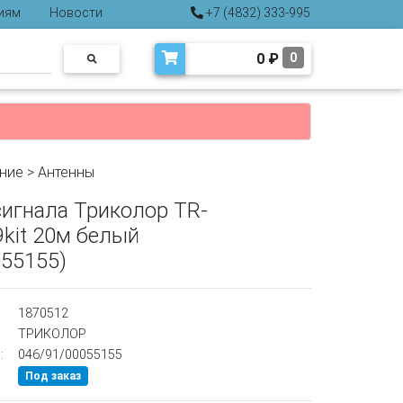
иям
Новости
+7 (4832) 333-995
0
₽
0
ние
>
Антенны
сигнала Триколор TR-
-9kit 20м белый
055155)
1870512
ТРИКОЛОР
:
046/91/00055155
Под заказ