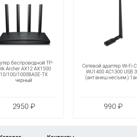
утер беспроводной TP-
Сетевой адаптер Wi-Fi 
ink Archer AX12 AX1500
WU1400 AC1300 USB 3
10/100/1000BASE-TX
(ант.внеш.несъем.) 1ан
черный
2950 ₽
990 ₽