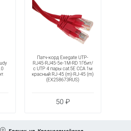
Патч-корд Exegate UTP-
Cudy
RJ45-RJ45-5e-1M-RD 1Гбит/
.0
с UTP 4 пары cat.5E CCA 1м
т.
красный RJ-45 (m)-RJ-45 (m)
(EX258673RUS)
50 ₽