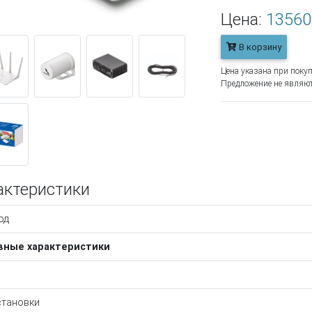
Цена:
13560
В корзину
Цена указана при покуп
Предложение не являют
актеристики
од
вные характеристики
становки