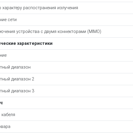
о характеру распостранения излучения
ние сети
ючения устройства с двумя коннекторами (MIMO)
ические характеристики
ние
тный диапазон
тный диапазон 2
тный диапазон 3
ус
 кабеля
овара