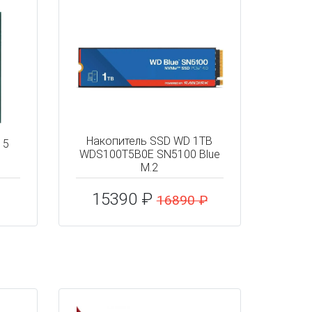
Накопитель SSD WD 1TB
 5
WDS100T5B0E SN5100 Blue
M.2
15390 ₽
16890 ₽