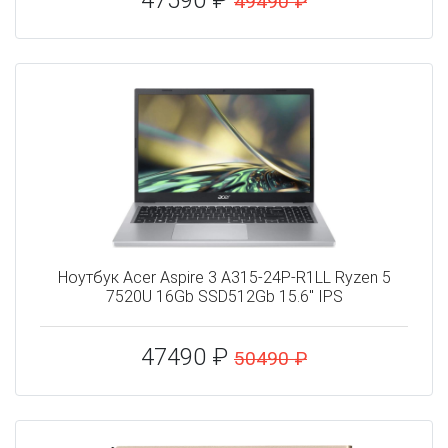
47590 ₽
49490 ₽
Ноутбук Acer Aspire 3 A315-24P-R1LL Ryzen 5
7520U 16Gb SSD512Gb 15.6" IPS
47490 ₽
50490 ₽