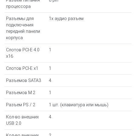
Разъем питания
8 pin
процессора
Разъемы для
1x аудио разъем
подключения
передней панели
корпуса
Слотов PCI-E 4.0
1
x16
Слотов PCI-E x1
1
Разъемов SATA3
4
Разъемов M.2
1
Разъем PS / 2
1 шт. (клавиатура или мышь)
Кол-во внешних
4
USB 2.0
Кол-во внешних
2