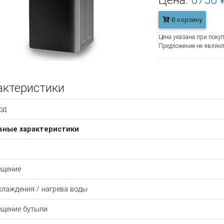
Цена:
6750 
В корзину
Цена указана при покуп
Предложение не являют
актеристики
од
вные характеристики
ещение
хлаждения / нагрева воды
щение бутыли