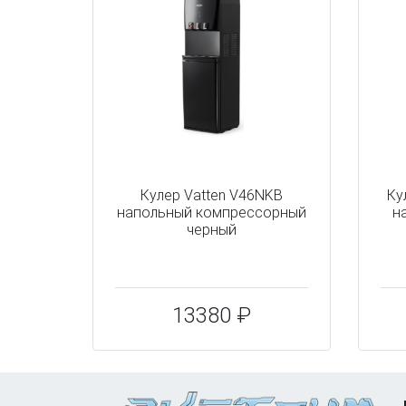
Кулер Vatten V46NKB
Ку
напольный компрессорный
н
черный
13380 ₽