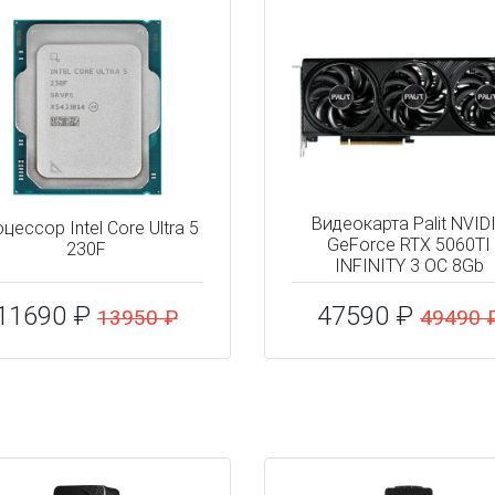
Видеокарта Palit NVID
цессор Intel Core Ultra 5
GeForce RTX 5060TI
230F
INFINITY 3 OC 8Gb
11690 ₽
47590 ₽
13950 ₽
49490 