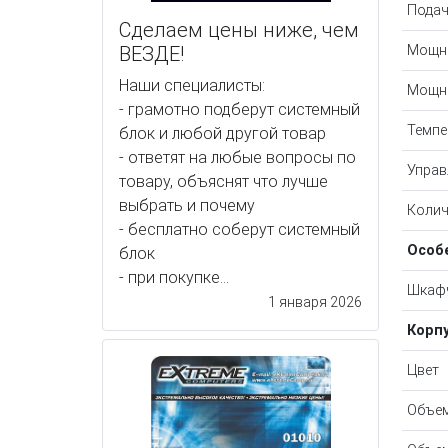
Подач
Сделаем цены ниже, чем
ВЕЗДЕ!
Мощно
Наши специалисты:
Мощн
- грамотно подберут системный
Темпе
блок и любой другой товар
- ответят на любые вопросы по
Управ
товару, объяснят что лучше
выбрать и почему
Колич
- бесплатно соберут системный
Особ
блок
- при покупке...
Шкафч
1 января 2026
Корп
Цвет
Объем