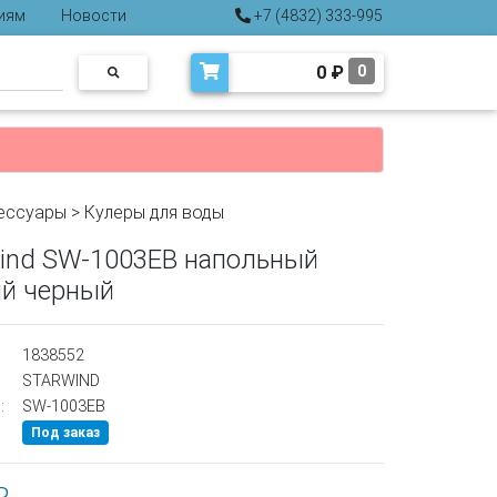
иям
Новости
+7 (4832) 333-995
0
₽
0
сессуары
>
Кулеры для воды
wind SW-1003EB напольный
й черный
1838552
STARWIND
:
SW-1003EB
Под заказ