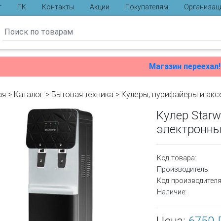
г
ПК
Контакты
Акции
Покупателям
Организац
ы
Магазин переехал!
ая
>
Каталог
>
Бытовая техника
>
Кулеры, пурифайеры и ак
Кулер Star
электронны
Код товара:
Производитель:
Код производителя
Наличие: