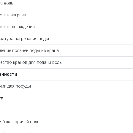
а воды
сть нагрева
ость охлаждения
ратура нагревания воды
ление подачей воды из крана
ество кранов для подачи воды
енности
ик для посуды
ус
 бака горячей воды