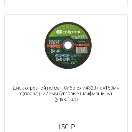
Диск отрезной по мет. Сибртех 743207 d=150мм
d(посад.)=22.2мм (угловые шлифмашины)
(упак.:1шт)
150 ₽