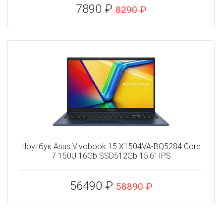
7890 ₽
8290 ₽
Ноутбук Asus Vivobook 15 X1504VA-BQ5284 Core
7 150U 16Gb SSD512Gb 15.6" IPS
56490 ₽
58890 ₽