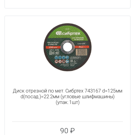
Диск отрезной по мет. Сибртех 743167 d=125мм
d(посад.)=22.2мм (угловые шлифмашины)
(упак.:1шт)
90 ₽