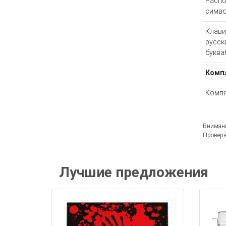
Расп
симв
Клави
русск
буква
Комп
Компл
Внимани
Проверя
Лучшие предложения