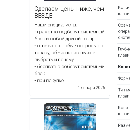
Колич
Сделаем цены ниже, чем
клав
ВЕЗДЕ!
Наши специалисты:
Совм
опер
- грамотно подберут системный
сист
блок и любой другой товар
- ответят на любые вопросы по
Глуби
товару, объяснят что лучше
клави
выбрать и почему
- бесплатно соберут системный
Конс
блок
Форм
- при покупке...
1 января 2026
Тип м
клав
Конст
клави
Разм