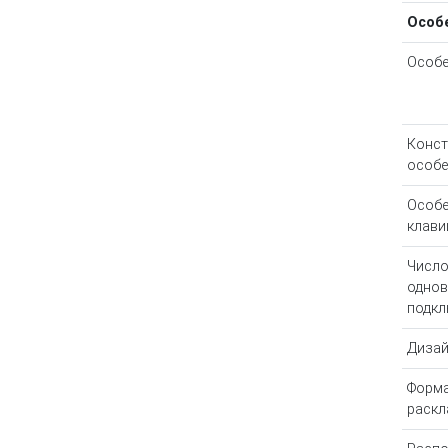
Особ
Особе
Конст
особе
Особе
клав
Числ
однов
подкл
Дизай
Форм
раскл