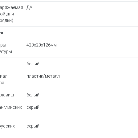
заряжаемая
ДА
зой для
рядки)
ус
еры
420x20x126мм
атуры
белый
иал
пластик/металл
са
клавиш
белый
английских
серый
русских
серый