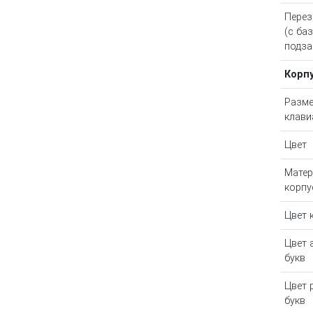
Пере
(с ба
подза
Корп
Разм
клави
Цвет
Матер
корпу
Цвет 
Цвет 
букв
Цвет 
букв