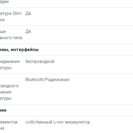
адки
атура Slim-
Да
на
иши
ДА
вного типа
емы, интерфейсы
оединения
беспроводной
атуры
Bluetooth/Радиоканал
оводного
нения
атуры
ние
лементов
собственный Li-ion аккумулятор
ия