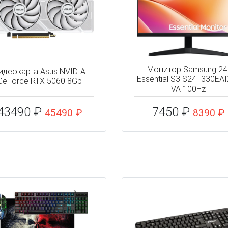
Монитор Samsung 24
идеокарта Asus NVIDIA
Essential S3 S24F330EAI
GeForce RTX 5060 8Gb
VA 100Hz
43490 ₽
7450 ₽
45490 ₽
8390 ₽