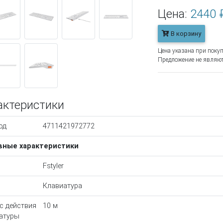
Цена:
2440 
В корзину
Цена указана при покуп
Предложение не являют
актеристики
од
4711421972772
вные характеристики
Fstyler
Клавиатура
с действия
10 м
атуры