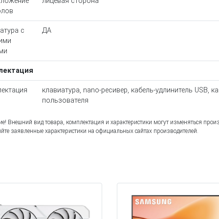
оложение
лицевая сторона
олов
атура с
ДА
ими
ми
лектация
ектация
клавиатура, nano-ресивер, кабель-удлинитель USB, к
пользователя
е! Внешний вид товара, комплектация и характеристики могут изменяться прои
йте заявленные характеристики на официальных сайтах производителей.