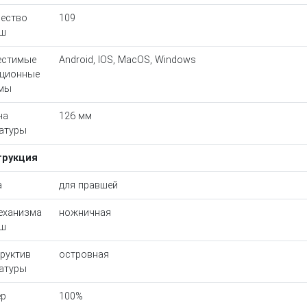
ество
109
иш
естимые
Android, IOS, MacOS, Windows
ационные
емы
на
126 мм
атуры
трукция
а
для правшей
еханизма
ножничная
иш
руктив
островная
атуры
ер
100%