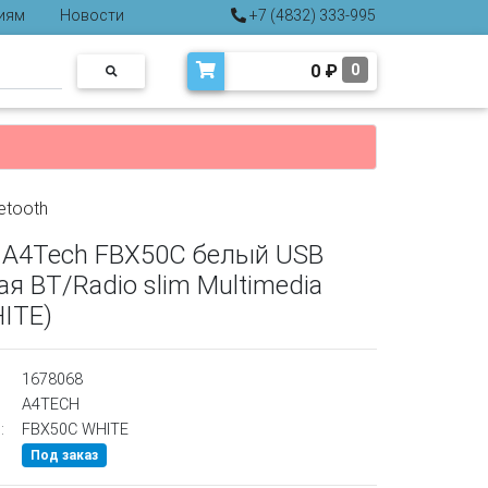
иям
Новости
+7 (4832) 333-995
0
₽
0
etooth
 A4Tech FBX50C белый USB
я BT/Radio slim Multimedia
ITE)
1678068
A4TECH
:
FBX50C WHITE
Под заказ