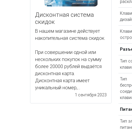
раскл
Клави
Дисконтная система
дизай
скидок
В нашем магазине действует
Клав
остро
накопительная система скидок.
Разъ
При совершении одной или
нескольких покупок на сумму
Тип с
более 20000 рублей выдаётся
клави
дисконтная карта.
Тип
Дисконтная карта имеет
беспр
уникальный номер,...
соеди
1 сентября 2023
клави
Пита
Тип э
питан