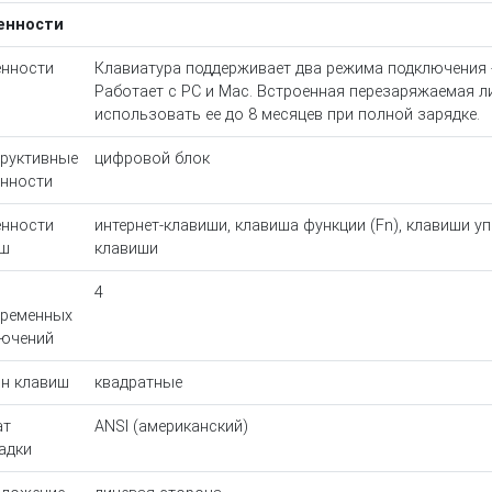
енности
нности
Клавиатура поддерживает два режима подключения - 
Работает с PC и Mac. Встроенная перезаряжаемая л
использовать ее до 8 месяцев при полной зарядке.
руктивные
цифровой блок
нности
нности
интернет-клавиши, клавиша функции (Fn), клавиши 
иш
клавиши
о
4
ременных
ючений
н клавиш
квадратные
ат
ANSI (американский)
адки