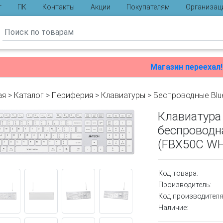
г
ПК
Контакты
Акции
Покупателям
Организац
ы
Магазин переехал!
ая
>
Каталог
>
Периферия
>
Клавиатуры
>
Беспроводные Blu
Клавиатура
беспроводна
(FBX50C WH
Код товара:
Производитель:
Код производителя
Наличие: