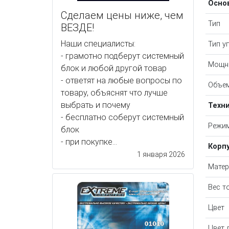
Осно
Сделаем цены ниже, чем
Тип
ВЕЗДЕ!
Наши специалисты:
Тип у
- грамотно подберут системный
Мощн
блок и любой другой товар
- ответят на любые вопросы по
Объем
товару, объяснят что лучше
выбрать и почему
Техн
- бесплатно соберут системный
Режи
блок
- при покупке...
Корп
1 января 2026
Матер
Вес т
Цвет
Цвет 