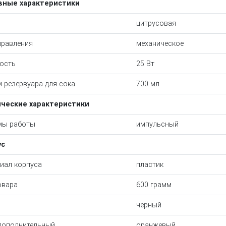
вные характеристики
цитрусовая
правления
механическое
ость
25 Вт
 резервуара для сока
700 мл
ические характеристики
мы работы
импульсный
ус
иал корпуса
пластик
овара
600 грамм
черный
дополнительный
оранжевый