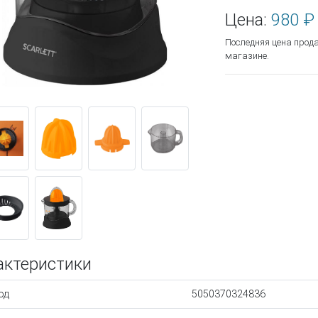
Цена:
980 ₽
Последняя цена прод
магазине.
актеристики
од
5050370324836