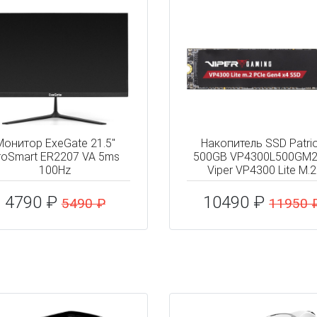
Монитор ExeGate 21.5"
Накопитель SSD Patri
roSmart ER2207 VA 5ms
500GB VP4300L500GM
100Hz
Viper VP4300 Lite M.2
4790 ₽
10490 ₽
5490 ₽
11950 