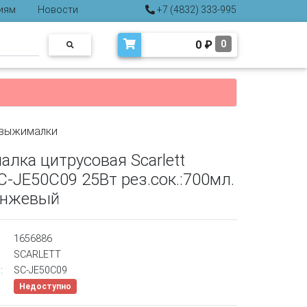
иям
Новости
+7 (4832) 333-995
0
₽
0
выжималки
лка цитрусовая Scarlett
C-JE50C09 25Вт рез.сок.:700мл.
анжевый
1656886
SCARLETT
:
SC-JE50C09
Недоступно