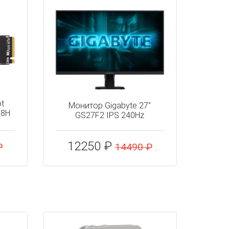
ot
Монитор Gigabyte 27"
28H
GS27F2 IPS 240Hz
12250 ₽
₽
14490 ₽