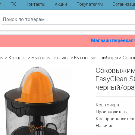
г
ПК
Контакты
Акции
Покупателям
Организац
ы
Магазин переехал!
ая
>
Каталог
>
Бытовая техника
>
Кухонные приборы
>
Соко
Соковыжима
EasyClean S
черный/ор
Код товара:
Производитель:
Код производителя
Наличие: