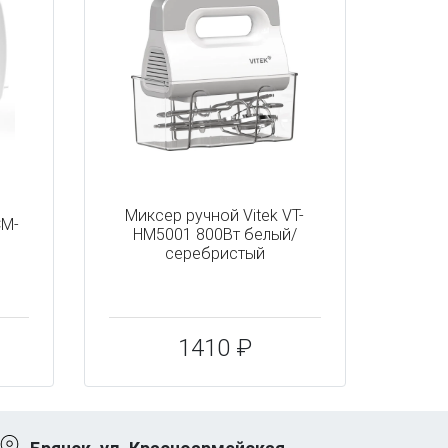
Миксер ручной Vitek VT-
CM-
HM5001 800Вт белый/
серебристый
1410 ₽