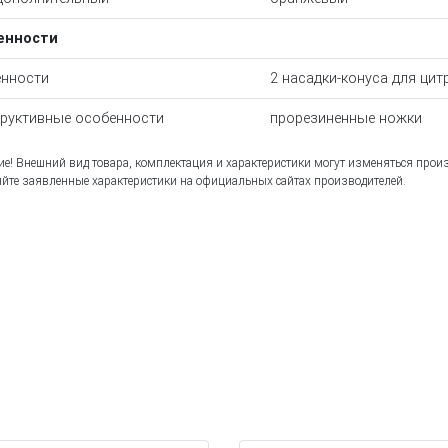
енности
нности
2 насадки-конуса для ци
руктивные особенности
прорезиненные ножки
е! Внешний вид товара, комплектация и характеристики могут изменяться прои
йте заявленные характеристики на официальных сайтах производителей.