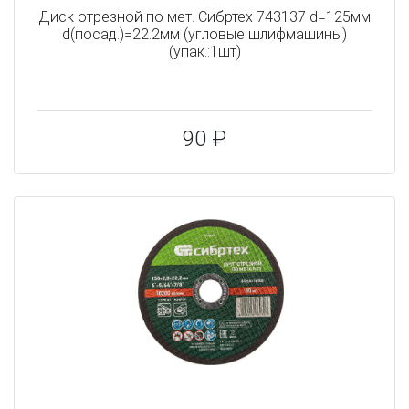
Диск отрезной по мет. Сибртех 743137 d=125мм
d(посад.)=22.2мм (угловые шлифмашины)
(упак.:1шт)
90 ₽