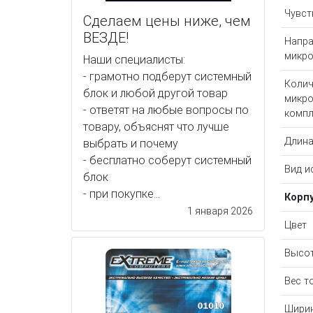
Чувст
Сделаем цены ниже, чем
ВЕЗДЕ!
Напра
микр
Наши специалисты:
- грамотно подберут системный
Колич
блок и любой другой товар
микр
- ответят на любые вопросы по
компл
товару, объяснят что лучше
Длина
выбрать и почему
- бесплатно соберут системный
Вид и
блок
- при покупке...
Корп
1 января 2026
Цвет
Высот
Вес т
Ширин