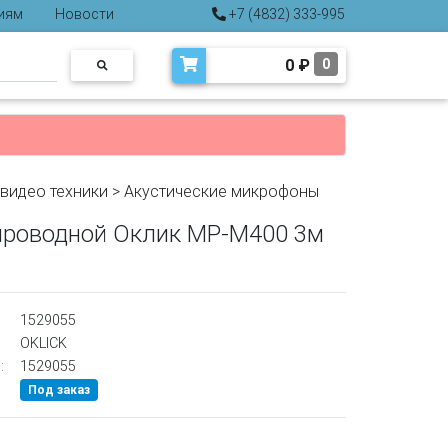
иям
Новости
+7 (4832) 333-995
0
₽
0
-видео техники
>
Акустические микрофоны
роводной Оклик MP-M400 3м
1529055
OKLICK
:
1529055
Под заказ