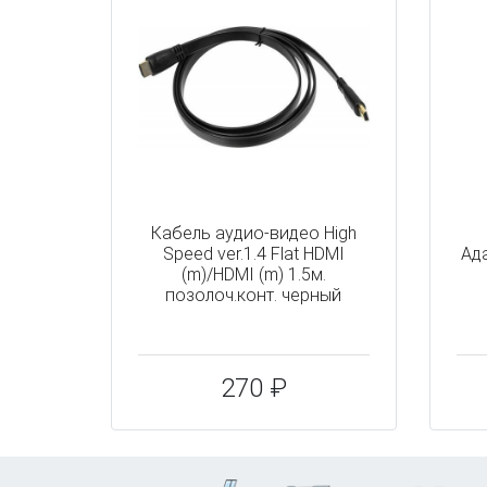
Кабель аудио-видео High
Speed ver.1.4 Flat HDMI
Ад
(m)/HDMI (m) 1.5м.
позолоч.конт. черный
270 ₽