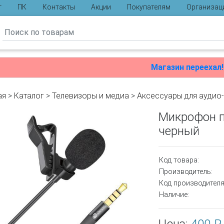
г
ПК
Контакты
Акции
Покупателям
Организац
ы
Магазин переехал!
ая
>
Каталог
>
Телевизоры и медиа
>
Аксессуары для аудио
Микрофон п
черный
Код товара:
Производитель:
Код производителя
Наличие: