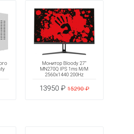
ого
Монитор Bloody 27"
sty
MN270Q IPS 1ms M/M
2560x1440 200Hz
13950 ₽
15290 ₽