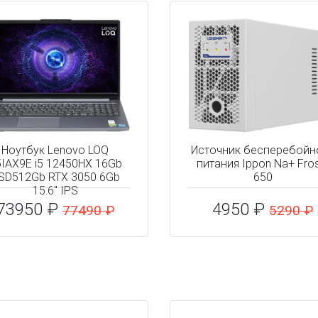
Ноутбук Lenovo LOQ
Источник бесперебойн
5IAX9E i5 12450HX 16Gb
питания Ippon Na+ Fro
SD512Gb RTX 3050 6Gb
650
15.6" IPS
73950 ₽
4950 ₽
77490 ₽
5290 ₽