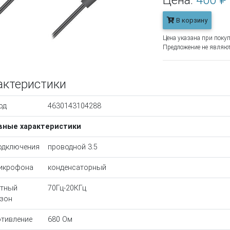
Цена:
400 ₽
В корзину
Цена указана при покуп
Предложение не являют
актеристики
од
4630143104288
вные характеристики
одключения
проводной 3.5
икрофона
конденсаторный
отный
70Гц-20КГц
зон
тивление
680 Ом