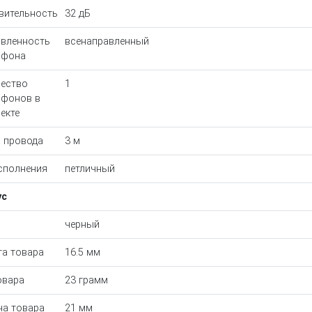
вительность
32 дБ
вленность
всенаправленный
офона
ество
1
офонов в
екте
 провода
3 м
сполнения
петличный
ус
черный
а товара
16.5 мм
овара
23 грамм
а товара
21 мм