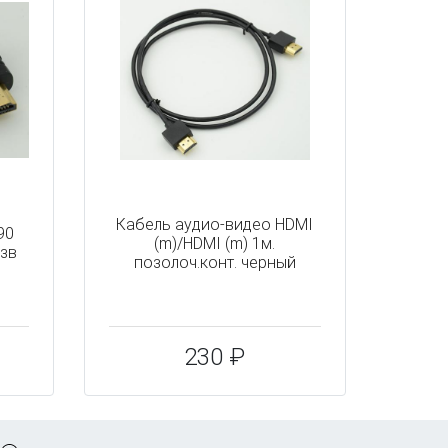
Кабель аудио-видео HDMI
90
(m)/HDMI (m) 1м.
1зв
позолоч.конт. черный
230 ₽