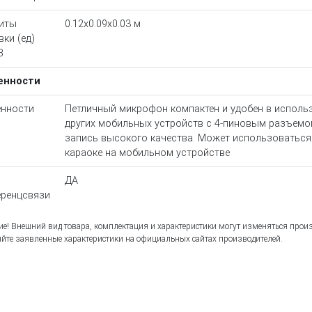
иты
0.12x0.09x0.03 м
вки (ед)
В
енности
нности
Петличный микрофон компактен и удобен в использ
других мобильных устройств с 4-пиновым разъемом
запись высокого качества. Может использоваться 
караоке на мобильном устройстве
ДА
ренцсвязи
е! Внешний вид товара, комплектация и характеристики могут изменяться прои
йте заявленные характеристики на официальных сайтах производителей.