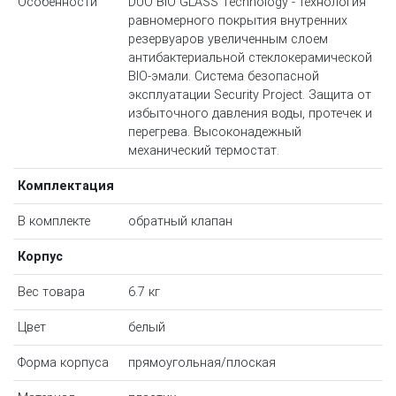
Особенности
DUO BIO GLASS Technology - технология
равномерного покрытия внутренних
резервуаров увеличенным слоем
антибактериальной стеклокерамической
BIO-эмали. Система безопасной
эксплуатации Security Project. Защита от
избыточного давления воды, протечек и
перегрева. Высоконадежный
механический термостат.
Комплектация
В комплекте
обратный клапан
Корпус
Вес товара
6.7 кг
Цвет
белый
Форма корпуса
прямоугольная/плоская