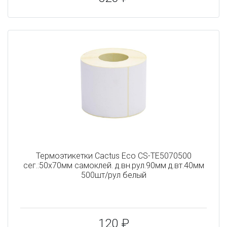
Термоэтикетки Cactus Eco CS-TE5070500
сег.:50x70мм самоклей. д.вн.рул.90мм д.вт.40мм
500шт/рул белый
120 ₽