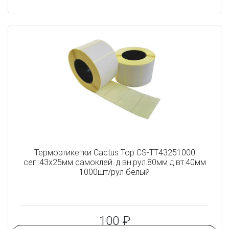
Термоэтикетки Cactus Top CS-TT43251000
сег.:43x25мм самоклей. д.вн.рул.80мм д.вт.40мм
1000шт/рул белый
100 ₽