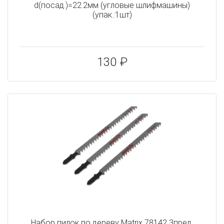
d(посад.)=22.2мм (угловые шлифмашины)
(упак.:1шт)
130 ₽
Набор пилок по дереву Matrix 78142 3пред.