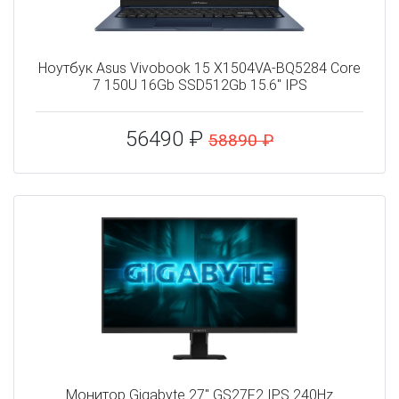
Ноутбук Asus Vivobook 15 X1504VA-BQ5284 Core
7 150U 16Gb SSD512Gb 15.6" IPS
56490 ₽
58890 ₽
Монитор Gigabyte 27" GS27F2 IPS 240Hz