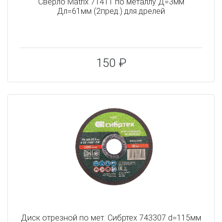
Сверло Matrix 71411 по металлу Д=3мм
Дл=61мм (2пред.) для дрелей
150 ₽
Диск отрезной по мет. Сибртех 743307 d=115мм