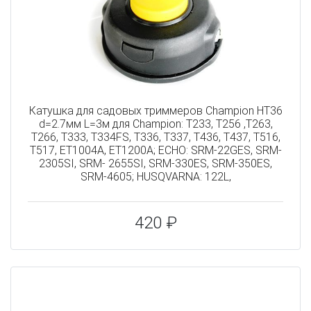
Катушка для садовых триммеров Champion HT36
d=2.7мм L=3м для Champion: Т233, Т256 ,Т263,
Т266, Т333, Т334FS, Т336, Т337, Т436, Т437, Т516,
Т517, ET1004A, ET1200A; ECHO: SRM-22GES, SRM-
2305SI, SRM- 2655SI, SRM-330ES, SRM-350ES,
SRM-4605; HUSQVARNA: 122L,
420 ₽