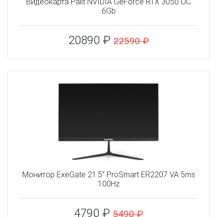
Видеокарта Palit NVIDIA GeForce RTX 3050 OC
6Gb
20890 ₽
22590 ₽
Монитор ExeGate 21.5" ProSmart ER2207 VA 5ms
100Hz
4790 ₽
5490 ₽