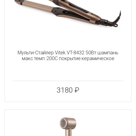
Мульти-Стайлер Vitek VT-8432 50Вт шампань
макс.темп.:200С покрытие:керамическое
3180 ₽