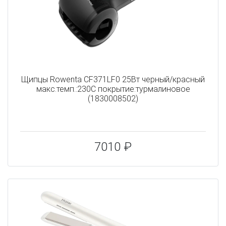
Щипцы Rowenta CF371LF0 25Вт черный/красный
макс.темп.:230С покрытие:турмалиновое
(1830008502)
7010 ₽