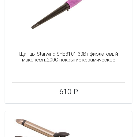
Щипцы Starwind SHE3101 30Вт фиолетовый
макс.темп.:200С покрытие:керамическое
610 ₽