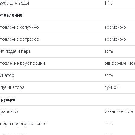
вуар для воды
1.1 л
отовление
товление капучино
возможно
товление эспрессо
возможно
ия подачи пара
есть
товление двух порций
одновременно
инатор
есть
апучинатора
ручной
трукция
правления
механическое
ь для подогрева чашек
есть