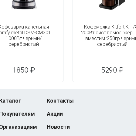
Кофеварка капельная
Кофемолка Kitfort КТ-7
omfy metal DSM-CM301
200Вт сист.помол.:жер
1000Вт черный/
вместим.:250гр черны
серебристый
серебристый
1850 ₽
5290 ₽
Каталог
Контакты
Покупателям
Акции
Организациям
Новости