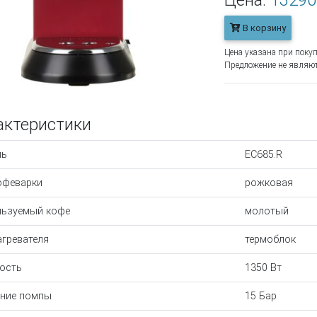
Цена:
13290
В корзину
Цена указана при покуп
Предложение не являют
актеристики
ль
EC685.R
офеварки
рожковая
ьзуемый кофе
молотый
агревателя
термоблок
ость
1350 Вт
ние помпы
15 Бар