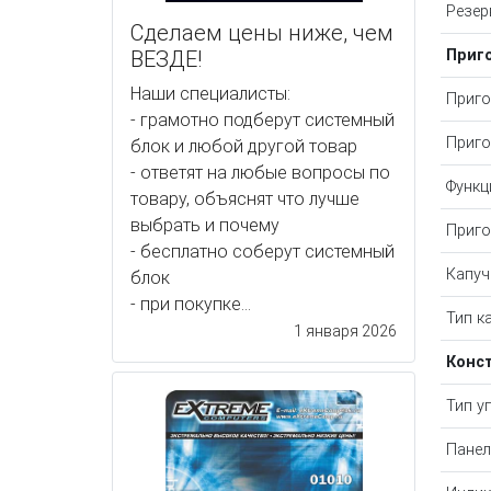
Резер
Сделаем цены ниже, чем
ВЕЗДЕ!
Приг
Наши специалисты:
Приго
- грамотно подберут системный
Приго
блок и любой другой товар
- ответят на любые вопросы по
Функц
товару, объяснят что лучше
выбрать и почему
Приго
- бесплатно соберут системный
Капуч
блок
- при покупке...
Тип к
1 января 2026
Конс
Тип у
Панел