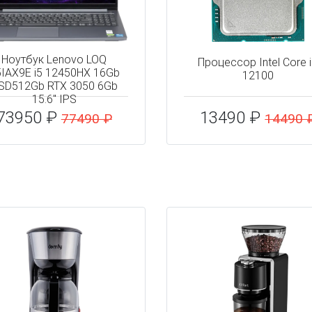
Ноутбук Lenovo LOQ
Процессор Intel Core 
5IAX9E i5 12450HX 16Gb
12100
SD512Gb RTX 3050 6Gb
15.6" IPS
73950 ₽
13490 ₽
77490 ₽
14490 