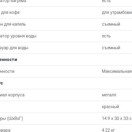
атор нагрева
есть
 для кофе
для утрамбовк
н для капель
съемный
атор уровня воды
есть
вуар для воды
съемный
енности
нности
Максимальная 
ус
иал корпуса
металл
красный
ры (ШхВхГ)
14.9 х 30 х 33 
овара
4.22 кг