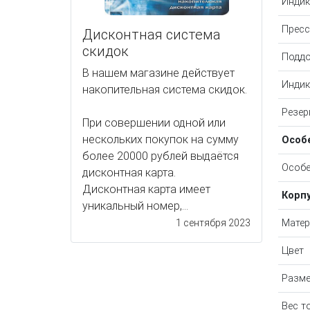
Индик
Пресс
Дисконтная система
скидок
Поддо
В нашем магазине действует
Индик
накопительная система скидок.
Резер
При совершении одной или
нескольких покупок на сумму
Особ
более 20000 рублей выдаётся
Особе
дисконтная карта.
Дисконтная карта имеет
Корп
уникальный номер,...
Матер
1 сентября 2023
Цвет
Разме
Вес т