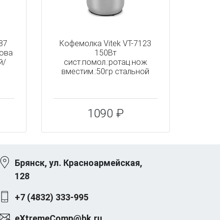
87
Кофемолка Vitek VT-7123
нова
150Вт
й/
сист.помол.:ротац.нож
вместим.:50гр стальной
1090 ₽
Брянск, ул. Красноармейская,
128
+7 (4832) 333-995
eXtremeComp@bk.ru