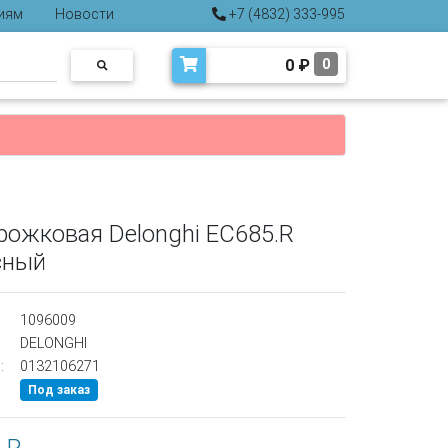
иям
Новости
+7 (4832) 333-995
0
₽
0
рожковая Delonghi EC685.R
сный
1096009
DELONGHI
:
0132106271
Под заказ