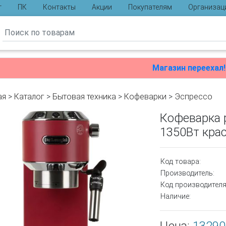
г
ПК
Контакты
Акции
Покупателям
Организац
ы
Магазин переехал!
ая
>
Каталог
>
Бытовая техника
>
Кофеварки
>
Эспрессо
Кофеварка 
1350Вт кра
Код товара:
Производитель:
Код производителя
Наличие: