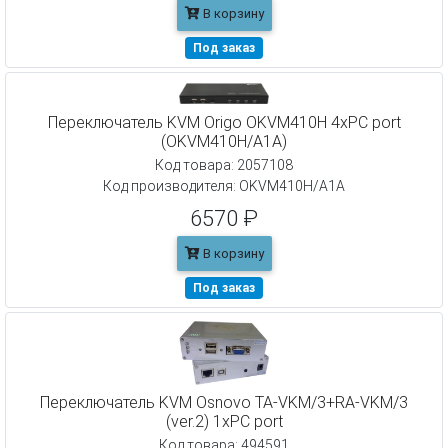
В корзину
Под заказ
Переключатель KVM Origo OKVM410H 4xPC port
(OKVM410H/A1A)
Код товара: 2057108
Код производителя: OKVM410H/A1A
6570 ₽
В корзину
Под заказ
Переключатель KVM Osnovo TA-VKM/3+RA-VKM/3
(ver.2) 1xPC port
Код товара: 494591