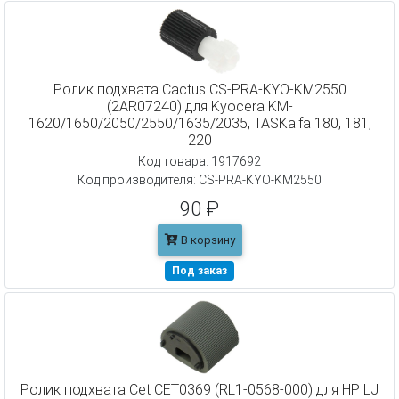
Ролик подхвата Cactus CS-PRA-KYO-KM2550
(2AR07240) для Kyocera KM-
1620/1650/2050/2550/1635/2035, TASKalfa 180, 181,
220
Код товара: 1917692
Код производителя: CS-PRA-KYO-KM2550
90 ₽
В корзину
Под заказ
Ролик подхвата Cet CET0369 (RL1-0568-000) для HP LJ