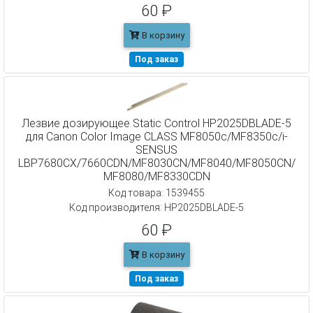
60 ₽
В корзину
Под заказ
Лезвие дозирующее Static Control HP2025DBLADE-5
для Canon Color Image CLASS MF8050c/MF8350c/i-
SENSUS
LBP7680CX/7660CDN/MF8030CN/MF8040/MF8050CN/
MF8080/MF8330CDN
Код товара: 1539455
Код производителя: HP2025DBLADE-5
60 ₽
В корзину
Под заказ