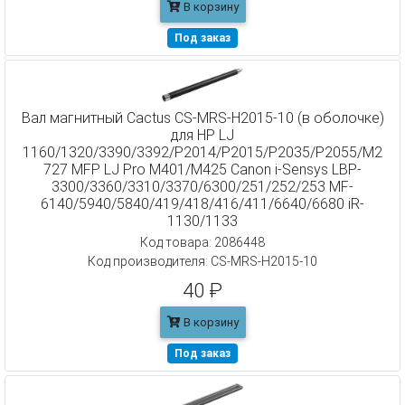
В корзину
Под заказ
Вал магнитный Cactus CS-MRS-H2015-10 (в оболочке)
для HP LJ
1160/1320/3390/3392/P2014/P2015/P2035/P2055/M2
727 MFP LJ Pro M401/M425 Canon i-Sensys LBP-
3300/3360/3310/3370/6300/251/252/253 MF-
6140/5940/5840/419/418/416/411/6640/6680 iR-
1130/1133
Код товара: 2086448
Код производителя: CS-MRS-H2015-10
40 ₽
В корзину
Под заказ