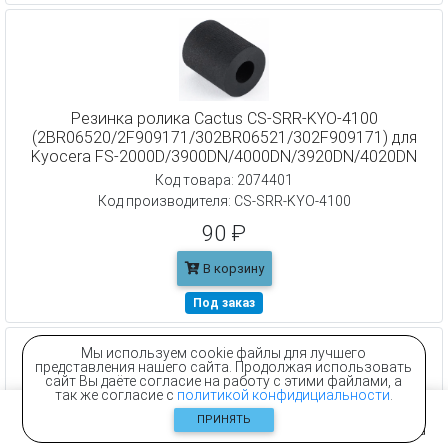
Резинка ролика Cactus CS-SRR-KYO-4100
(2BR06520/2F909171/302BR06521/302F909171) для
Kyocera FS-2000D/3900DN/4000DN/3920DN/4020DN
Код товара: 2074401
Код производителя: CS-SRR-KYO-4100
90 ₽
В корзину
Под заказ
Мы используем cookie файлы для лучшего
представления нашего сайта. Продолжая использовать
сайт Вы даёте согласие на работу с этими файлами, а
так же согласие с
политикой конфидициальности
.
ПРИНЯТЬ
Главная
Контакты
Каталог
Корзина
Ролик подхвата Cactus CS-PRA-HP-LJ9000 (RF5-3340-