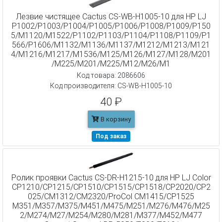
Лезвие чистящее Cactus CS-WB-H1005-10 для HP LJ
P1002/P1003/P1004/P1005/P1006/P1008/P1009/P150
5/M1120/M1522/P1102/P1103/P1104/P1108/P1109/P1
566/P1606/M1132/M1136/M1137/M1212/M1213/M121
4/M1216/M1217/M1536/M125/M126/M127/M128/M201
/M225/M201/M225/M12/M26/M1
Код товара: 2086606
Код производителя: CS-WB-H1005-10
40 ₽
В корзину
Под заказ
Ролик проявки Cactus CS-DR-H1215-10 для HP LJ Color
CP1210/CP1215/CP1510/CP1515/CP1518/CP2020/CP2
025/CM1312/CM2320/ProCol CM1415/CP1525
M351/M357/M375/M451/M475/M251/M276/M476/M25
2/M274/M27/M254/M280/M281/M377/M452/M477