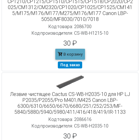
CP1210/CP1215/CP1510/CP1515/CP1518/CP2020/CP2
025/CM1312/CM2320/CP1020/CP1025/CP1525/CM141
5/M175/M176/M177/M275/M176/M177 Canon LBP-
5050/MF8030/7010/7018
Код товара: 2086700
Код производителя: CS-WB-H1215-10
30 ₽
В корзину
Под заказ
Лезвие чистящее Cactus CS-WB-H2035-10 для HP LJ
P2035/P2055/Pro M401/M425 Canon LBP-
6300/6310/6650/6670/6680/251/252/253/MF-
5840/5880/5940/5980/411/416/418/419/IR-1133
Код товара: 2086616
Код производителя: CS-WB-H2035-10
30 ₽