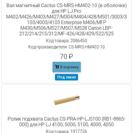
Вал магнитный Cactus CS-MRS-HM402-10 (в оболочке)
для HP LJ Pro
M402/M426/M403/M427/M304/M404/428/M501/3003/3
103/4003/4103 Enterprise M406/MFP
M430/M506/M527/M507/M528 Canon LBP-
212/214/215/312/MF-426/428/429/522/525
Код товара: 2086450
Код производителя: CS-MRS-HM402-10
70 ₽
В корзину
Под заказ
Ролик подхвата Cactus CS-PRA-HP-LJ5100 (RB1-8865-
000) для HP LJ 4100, 5000, 5100, 4000, 4050
Код товара: 1917726