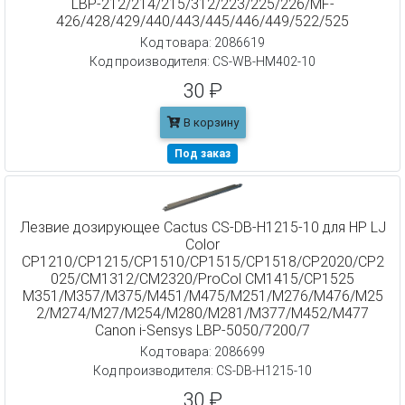
LBP-212/214/215/312/223/225/226/MF-
426/428/429/440/443/445/446/449/522/525
Код товара: 2086619
Код производителя: CS-WB-HM402-10
30 ₽
В корзину
Под заказ
Лезвие дозирующее Cactus CS-DB-H1215-10 для HP LJ
Color
CP1210/CP1215/CP1510/CP1515/CP1518/CP2020/CP2
025/CM1312/CM2320/ProCol CM1415/CP1525
M351/M357/M375/M451/M475/M251/M276/M476/M25
2/M274/M27/M254/M280/M281/M377/M452/M477
Canon i-Sensys LBP-5050/7200/7
Код товара: 2086699
Код производителя: CS-DB-H1215-10
30 ₽