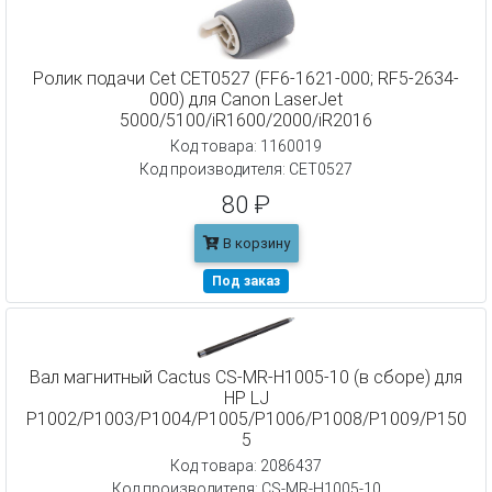
Ролик подачи Cet CET0527 (FF6-1621-000; RF5-2634-
000) для Canon LaserJet
5000/5100/iR1600/2000/iR2016
Код товара: 1160019
Код производителя: CET0527
80 ₽
В корзину
Под заказ
Вал магнитный Cactus CS-MR-H1005-10 (в сборе) для
HP LJ
P1002/P1003/P1004/P1005/P1006/P1008/P1009/P150
5
Код товара: 2086437
Код производителя: CS-MR-H1005-10