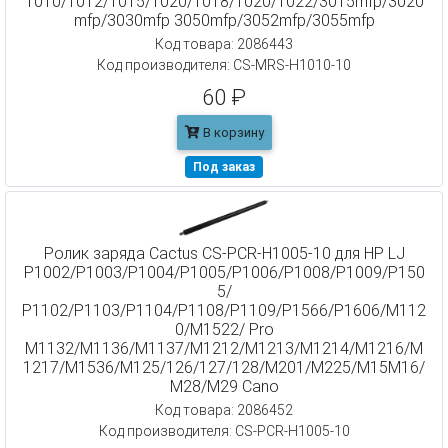
1010/1012/1015/1020/1018/1020/1022/3015mfp/3020
mfp/3030mfp 3050mfp/3052mfp/3055mfp
Код товара: 2086443
Код производителя: CS-MRS-H1010-10
60 ₽
В корзину
Под заказ
Ролик заряда Cactus CS-PCR-H1005-10 для HP LJ
P1002/P1003/P1004/P1005/P1006/P1008/P1009/P150
5/
P1102/P1103/P1104/P1108/P1109/P1566/P1606/M112
0/M1522/ Pro
M1132/M1136/M1137/M1212/M1213/M1214/M1216/M
1217/M1536/M125/126/127/128/M201/M225/M15M16/
M28/M29 Cano
Код товара: 2086452
Код производителя: CS-PCR-H1005-10