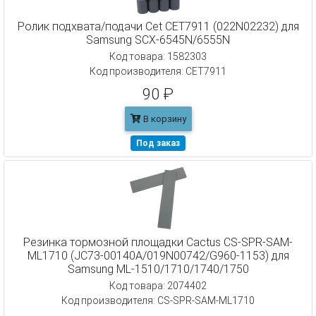
Ролик подхвата/подачи Cet CET7911 (022N02232) для
Samsung SCX-6545N/6555N
Код товара: 1582303
Код производителя: CET7911
90 ₽
В корзину
Под заказ
Резинка тормозной площадки Cactus CS-SPR-SAM-
ML1710 (JC73-00140A/019N00742/G960-1153) для
Samsung ML-1510/1710/1740/1750
Код товара: 2074402
Код производителя: CS-SPR-SAM-ML1710