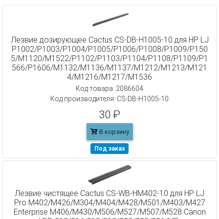
Лезвие дозирующее Cactus CS-DB-H1005-10 для HP LJ
P1002/P1003/P1004/P1005/P1006/P1008/P1009/P150
5/M1120/M1522/P1102/P1103/P1104/P1108/P1109/P1
566/P1606/M1132/M1136/M1137/M1212/M1213/M121
4/M1216/M1217/M1536
Код товара: 2086604
Код производителя: CS-DB-H1005-10
30 ₽
В корзину
Под заказ
Лезвие чистящее Cactus CS-WB-HM402-10 для HP LJ
Pro M402/M426/M304/M404/M428/M501/M403/M427
Enterprise M406/M430/M506/M527/M507/M528 Canon