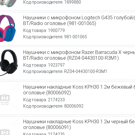
Код производителя: 1899880
Наушники с микрофоном Logitech G435 голубой
BT/Radio оголовье (981-001065)
Код товара: 1900779
Код производителя: 981-001065
Наушники с микрофоном Razer Barracuda X черн
BT/Radio оголовье (RZ04-04430100-R3M1)
Код товара: 1923797
Код производителя: RZ04-04430100-R3M1
Наушники накладные Koss KPH30 1.2м бежевый 
оголовье (80006092)
Код товара: 2174233
Код производителя: 80006092
Наушники накладные Koss KPH30 1.2м черный бе
оголовье (80006091)
Код товара: 2174235