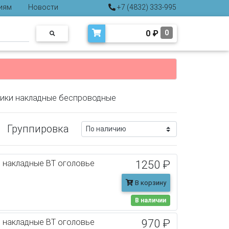
иям
Новости
+7 (4832) 333-995
0
₽
0
ики накладные беспроводные
Группировка
 накладные BT оголовье
1250 ₽
В корзину
В наличии
 накладные BT оголовье
970 ₽