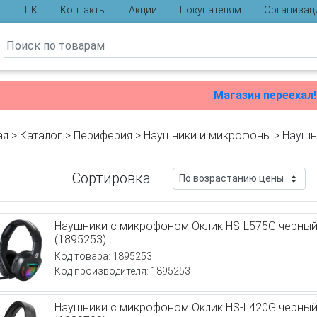
г
ПК
Контакты
Акции
Покупателям
Организац
ы
Магазин переехал!
ая
>
Каталог
>
Периферия
>
Наушники и микрофоны
> Наушн
Сортировка
Наушники с микрофоном Оклик HS-L575G черный
(1895253)
Код товара: 1895253
Код производителя: 1895253
Наушники с микрофоном Оклик HS-L420G черный