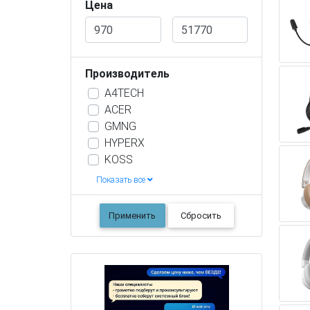
Цена
Производитель
A4TECH
ACER
GMNG
HYPERX
KOSS
Показать все
Применить
Сбросить