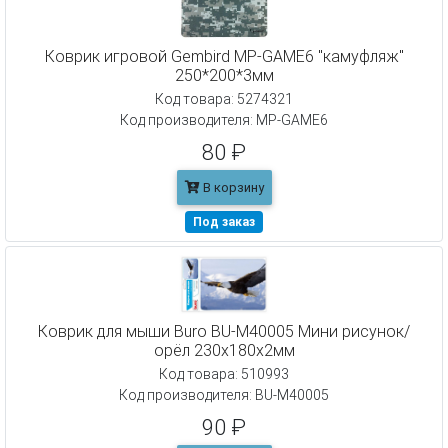
Коврик игровой Gembird MP-GAME6 "камуфляж"
250*200*3мм
Код товара: 5274321
Код производителя: MP-GAME6
80 ₽
В корзину
Под заказ
Коврик для мыши Buro BU-M40005 Мини рисунок/
орёл 230x180x2мм
Код товара: 510993
Код производителя: BU-M40005
90 ₽