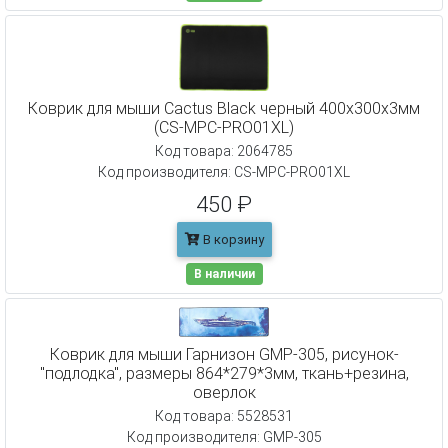
Коврик для мыши Cactus Black черный 400x300x3мм
(CS-MPC-PRO01XL)
Код товара: 2064785
Код производителя: CS-MPC-PRO01XL
450 ₽
В корзину
В наличии
Коврик для мыши Гарнизон GMP-305, рисунок-
"подлодка", размеры 864*279*3мм, ткань+резина,
оверлок
Код товара: 5528531
Код производителя: GMP-305