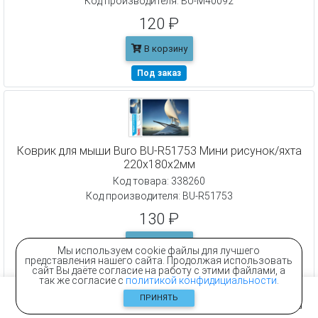
Код производителя: BU-M40092
120 ₽
В корзину
Под заказ
Коврик для мыши Buro BU-R51753 Мини рисунок/яхта
220x180x2мм
Код товара: 338260
Код производителя: BU-R51753
130 ₽
В корзину
Мы используем cookie файлы для лучшего
представления нашего сайта. Продолжая использовать
Под заказ
сайт Вы даёте согласие на работу с этими файлами, а
так же согласие с
политикой конфидициальности
.
ПРИНЯТЬ
Главная
Контакты
Каталог
Корзина